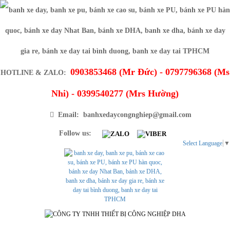
0903853468 (Mr Đức) - 0797796368 (Ms
HOTLINE & ZALO:
Nhi) - 0399540277 (Mrs Hường)
Email: banhxedaycongnghiep@gmail.com
Follow us:
Select Language
▼