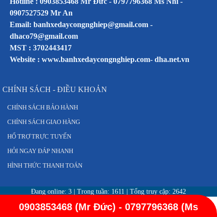
Hotline : 0903853468 Mr Đức - 0797796368 Ms Nhi -
0907527529 Mr An
Email: banhxedaycongnghiep@gmail.com -
dhaco79@gmail.com
MST : 3702443417
Website :
www.banhxedaycongnghiep.com
-
dha.net.vn
CHÍNH SÁCH - ĐIỀU KHOẢN
CHÍNH SÁCH BẢO HÀNH
CHÍNH SÁCH GIAO HÀNG
HỔ TRỢ TRỰC TUYẾN
HỎI NGAY ĐÁP NHANH
HÌNH THỨC THANH TOÁN
Đang online:
3
| Trong tuần:
1611
| Tổng truy cập:
2642
0903853468 (Mr Đức) - 0797796368 (Ms