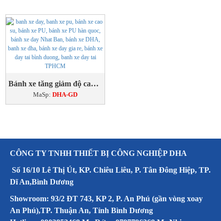
Bánh xe tăng giảm độ cao - Hàn Quốc
MaSp:
DHA-GD
CÔNG TY TNHH THIẾT BỊ CÔNG NGHIỆP DHA
Số 16/10 Lê Thị Út, KP. Chiêu Liêu, P. Tân Đông Hiệp, TP.
Dĩ An,Bình Dương
Showroom: 93/2 ĐT 743, KP 2, P. An Phú (gần vòng xoay
An Phú),TP. Thuận An, Tỉnh Bình Dương