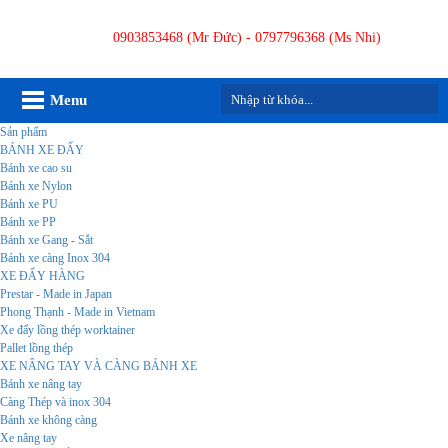
0903853468 (Mr Đức) - 0797796368 (Ms Nhi)
Menu
Sản phẩm
BÁNH XE ĐẨY
Bánh xe cao su
Bánh xe Nylon
Bánh xe PU
Bánh xe PP
Bánh xe Gang - Sắt
Bánh xe càng Inox 304
XE ĐẨY HÀNG
Prestar - Made in Japan
Phong Thạnh - Made in Vietnam
Xe đẩy lồng thép worktainer
Pallet lồng thép
XE NÂNG TAY VÀ CÀNG BÁNH XE
Bánh xe nâng tay
Càng Thép và inox 304
Bánh xe không càng
Xe nâng tay