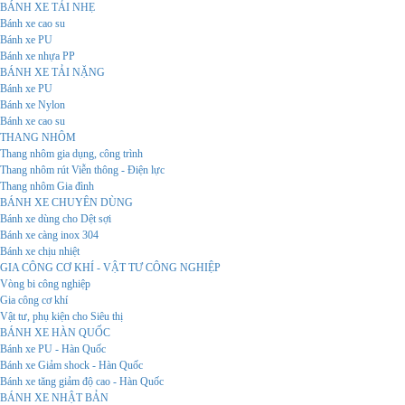
BÁNH XE TẢI NHẸ
Bánh xe cao su
Bánh xe PU
Bánh xe nhựa PP
BÁNH XE TẢI NẶNG
Bánh xe PU
Bánh xe Nylon
Bánh xe cao su
THANG NHÔM
Thang nhôm gia dụng, công trình
Thang nhôm rút Viễn thông - Điện lực
Thang nhôm Gia đình
BÁNH XE CHUYÊN DÙNG
Bánh xe dùng cho Dệt sợi
Bánh xe càng inox 304
Bánh xe chịu nhiệt
GIA CÔNG CƠ KHÍ - VẬT TƯ CÔNG NGHIỆP
Vòng bi công nghiệp
Gia công cơ khí
Vật tư, phụ kiện cho Siêu thị
BÁNH XE HÀN QUỐC
Bánh xe PU - Hàn Quốc
Bánh xe Giảm shock - Hàn Quốc
Bánh xe tăng giảm độ cao - Hàn Quốc
BÁNH XE NHẬT BẢN