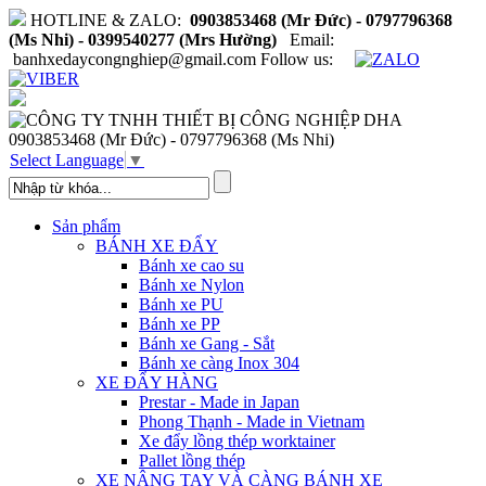
HOTLINE & ZALO:
0903853468 (Mr Đức) - 0797796368
(Ms Nhi) - 0399540277 (Mrs Hường)
Email:
banhxedaycongnghiep@gmail.com
Follow us:
0903853468 (Mr Đức) - 0797796368 (Ms Nhi)
Select Language
▼
Sản phẩm
BÁNH XE ĐẨY
Bánh xe cao su
Bánh xe Nylon
Bánh xe PU
Bánh xe PP
Bánh xe Gang - Sắt
Bánh xe càng Inox 304
XE ĐẨY HÀNG
Prestar - Made in Japan
Phong Thạnh - Made in Vietnam
Xe đẩy lồng thép worktainer
Pallet lồng thép
XE NÂNG TAY VÀ CÀNG BÁNH XE