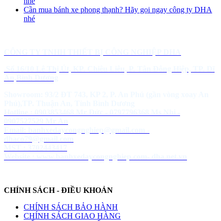
nhé
Cần mua bánh xe phong thạnh? Hãy gọi ngay công ty DHA
nhé
CÔNG TY TNHH THIẾT BỊ CÔNG NGHIỆP DHA
Số 16/10 Lê Thị Út, KP. Chiêu Liêu, P. Tân Đông Hiệp, TP. Dĩ
An,Bình Dương
Showroom: 93/2 ĐT 743, KP 2, P. An Phú (gần vòng xoay An
Phú),TP. Thuận An, Tỉnh Bình Dương
Hotline : 0903853468 Mr Đức - 0797796368 Ms Nhi -
0907527529 Mr An
Email: banhxedaycongnghiep@gmail.com -
dhaco79@gmail.com
MST : 3702443417
Website :
www.banhxedaycongnghiep.com
-
dha.net.vn
CHÍNH SÁCH - ĐIỀU KHOẢN
CHÍNH SÁCH BẢO HÀNH
CHÍNH SÁCH GIAO HÀNG