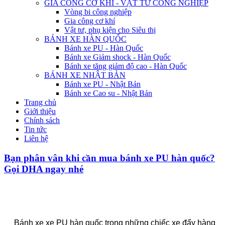
GIA CÔNG CƠ KHÍ - VẬT TƯ CÔNG NGHIỆP
Vòng bi công nghiệp
Gia công cơ khí
Vật tư, phụ kiện cho Siêu thị
BÁNH XE HÀN QUỐC
Bánh xe PU - Hàn Quốc
Bánh xe Giảm shock - Hàn Quốc
Bánh xe tăng giảm độ cao - Hàn Quốc
BÁNH XE NHẬT BẢN
Bánh xe PU - Nhật Bản
Bánh xe Cao su - Nhật Bản
Trang chủ
Giới thiệu
Chính sách
Tin tức
Liên hệ
Bạn phân vân khi cần mua bánh xe PU hàn quốc?
Gọi DHA ngay nhé
Cần mua bánh xe PU hàn quốc
Bánh xe xe PU hàn quốc trong những chiếc xe đẩy hàng