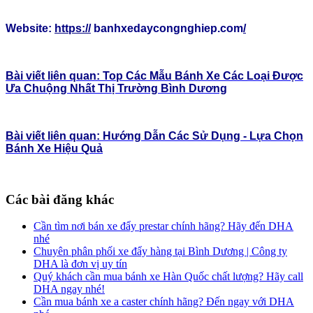
Website:
https://
banhxedaycongnghiep.com
/
Bài viết liên quan: Top Các Mẫu Bánh Xe Các Loại Được
Ưa Chuộng Nhất Thị Trường Bình Dương
Bài viết liên quan: Hướng Dẫn Các Sử Dụng - Lựa Chọn
Bánh Xe Hiệu Quả
Các bài đăng khác
Cần tìm nơi bán xe đẩy prestar chính hãng? Hãy đến DHA
nhé
Chuyên phân phối xe đẩy hàng tại Bình Dương | Công ty
DHA là đơn vị uy tín
Quý khách cần mua bánh xe Hàn Quốc chất lượng? Hãy call
DHA ngay nhé!
Cần mua bánh xe a caster chính hãng? Đến ngay với DHA