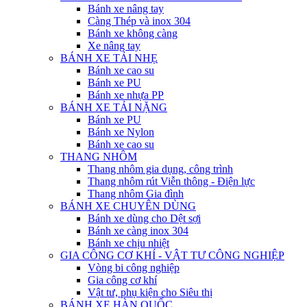
Bánh xe nâng tay
Càng Thép và inox 304
Bánh xe không càng
Xe nâng tay
BÁNH XE TẢI NHẸ
Bánh xe cao su
Bánh xe PU
Bánh xe nhựa PP
BÁNH XE TẢI NẶNG
Bánh xe PU
Bánh xe Nylon
Bánh xe cao su
THANG NHÔM
Thang nhôm gia dụng, công trình
Thang nhôm rút Viễn thông - Điện lực
Thang nhôm Gia đình
BÁNH XE CHUYÊN DÙNG
Bánh xe dùng cho Dệt sợi
Bánh xe càng inox 304
Bánh xe chịu nhiệt
GIA CÔNG CƠ KHÍ - VẬT TƯ CÔNG NGHIỆP
Vòng bi công nghiệp
Gia công cơ khí
Vật tư, phụ kiện cho Siêu thị
BÁNH XE HÀN QUỐC