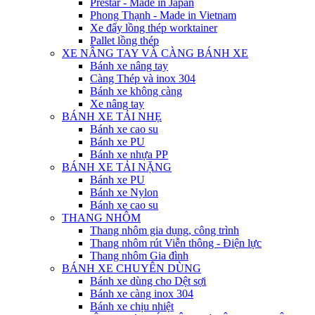
Prestar - Made in Japan
Phong Thạnh - Made in Vietnam
Xe đẩy lồng thép worktainer
Pallet lồng thép
XE NÂNG TAY VÀ CÀNG BÁNH XE
Bánh xe nâng tay
Càng Thép và inox 304
Bánh xe không càng
Xe nâng tay
BÁNH XE TẢI NHẸ
Bánh xe cao su
Bánh xe PU
Bánh xe nhựa PP
BÁNH XE TẢI NẶNG
Bánh xe PU
Bánh xe Nylon
Bánh xe cao su
THANG NHÔM
Thang nhôm gia dụng, công trình
Thang nhôm rút Viễn thông - Điện lực
Thang nhôm Gia đình
BÁNH XE CHUYÊN DÙNG
Bánh xe dùng cho Dệt sợi
Bánh xe càng inox 304
Bánh xe chịu nhiệt