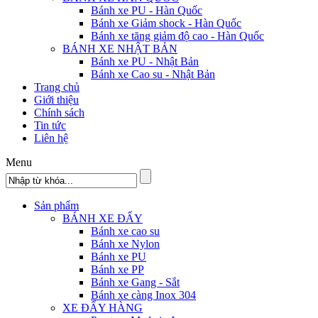
Bánh xe PU - Hàn Quốc
Bánh xe Giảm shock - Hàn Quốc
Bánh xe tăng giảm độ cao - Hàn Quốc
BÁNH XE NHẬT BẢN
Bánh xe PU - Nhật Bản
Bánh xe Cao su - Nhật Bản
Trang chủ
Giới thiệu
Chính sách
Tin tức
Liên hệ
Menu
Sản phẩm
BÁNH XE ĐẨY
Bánh xe cao su
Bánh xe Nylon
Bánh xe PU
Bánh xe PP
Bánh xe Gang - Sắt
Bánh xe càng Inox 304
XE ĐẨY HÀNG