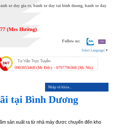
277 (Mrs Hường)
Follow us:
Select Language
▼
0903853468 (Mr Đức) - 0797796368 (Ms Nhi)
LIÊN HỆ
đãi tại Bình Dương
hẩm sản xuất ra từ nhà máy được chuyển đến kho