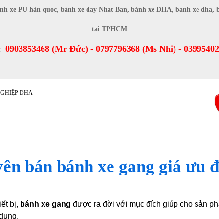
0903853468 (Mr Đức) - 0797796368 (Ms Nhi) - 0399540
O:
Ủ
GIỚI THIỆU
CHÍNH SÁCH
TIN TỨC
yên bán bánh xe gang giá ưu 
ết bị,
bánh xe gang
được ra đời với mục đích giúp cho sản p
 dụng.