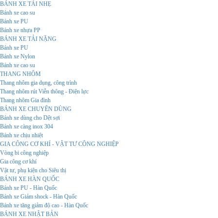
BÁNH XE TẢI NHẸ
Bánh xe cao su
Bánh xe PU
Bánh xe nhựa PP
BÁNH XE TẢI NẶNG
Bánh xe PU
Bánh xe Nylon
Bánh xe cao su
THANG NHÔM
Thang nhôm gia dụng, công trình
Thang nhôm rút Viễn thông - Điện lực
Thang nhôm Gia đình
BÁNH XE CHUYÊN DÙNG
Bánh xe dùng cho Dệt sợi
Bánh xe càng inox 304
Bánh xe chịu nhiệt
GIA CÔNG CƠ KHÍ - VẬT TƯ CÔNG NGHIỆP
Vòng bi công nghiệp
Gia công cơ khí
Vật tư, phụ kiện cho Siêu thị
BÁNH XE HÀN QUỐC
Bánh xe PU - Hàn Quốc
Bánh xe Giảm shock - Hàn Quốc
Bánh xe tăng giảm độ cao - Hàn Quốc
BÁNH XE NHẬT BẢN