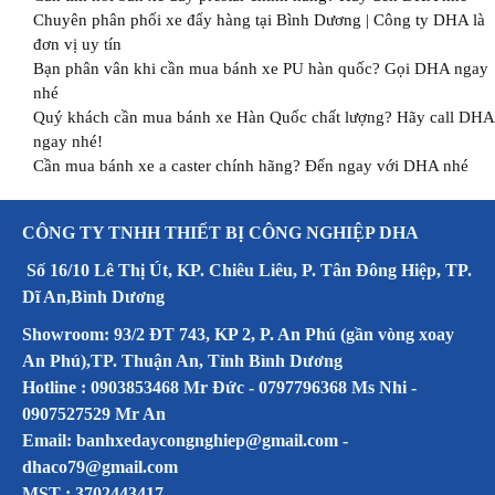
Chuyên phân phối xe đẩy hàng tại Bình Dương | Công ty DHA là
đơn vị uy tín
Bạn phân vân khi cần mua bánh xe PU hàn quốc? Gọi DHA ngay
nhé
Quý khách cần mua bánh xe Hàn Quốc chất lượng? Hãy call DHA
ngay nhé!
Cần mua bánh xe a caster chính hãng? Đến ngay với DHA nhé
CÔNG TY TNHH THIẾT BỊ CÔNG NGHIỆP DHA
Số 16/10 Lê Thị Út, KP. Chiêu Liêu, P. Tân Đông Hiệp, TP.
Dĩ An,Bình Dương
Showroom: 93/2 ĐT 743, KP 2, P. An Phú (gần vòng xoay
An Phú),TP. Thuận An, Tỉnh Bình Dương
Hotline : 0903853468 Mr Đức - 0797796368 Ms Nhi -
0907527529 Mr An
Email: banhxedaycongnghiep@gmail.com -
dhaco79@gmail.com
MST : 3702443417