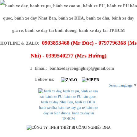
0903853468 (Mr Đức) - 0797796368 (Ms
HOTLINE & ZALO:
Nhi) - 0399540277 (Mrs Hường)
Email: banhxedaycongnghiep@gmail.com
Follow us:
Select Language
▼