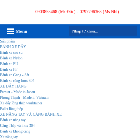
0903853468 (Mr Đức) - 0797796368 (Ms Nhi)
Menu
Sản phẩm
BÁNH XE ĐẨY
Bánh xe cao su
Bánh xe Nylon
Bánh xe PU
Bánh xe PP
Bánh xe Gang - Sắt
Bánh xe càng Inox 304
XE ĐẨY HÀNG
Prestar - Made in Japan
Phong Thạnh - Made in Vietnam
Xe đẩy lồng thép worktainer
Pallet lồng thép
XE NÂNG TAY VÀ CÀNG BÁNH XE
Bánh xe nâng tay
Càng Thép và inox 304
Bánh xe không càng
Xe nâng tay