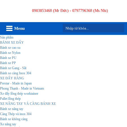
0903853468 (Mr Đức) - 0797796368 (Ms Nhi)
Menu
Sản phẩm
BÁNH XE ĐẨY
Bánh xe cao su
Bánh xe Nylon
Bánh xe PU
Bánh xe PP
Bánh xe Gang - Sắt
Bánh xe càng Inox 304
XE ĐẨY HÀNG
Prestar - Made in Japan
Phong Thạnh - Made in Vietnam
Xe đẩy lồng thép worktainer
Pallet lồng thép
XE NÂNG TAY VÀ CÀNG BÁNH XE
Bánh xe nâng tay
Càng Thép và inox 304
Bánh xe không càng
Xe nâng tay