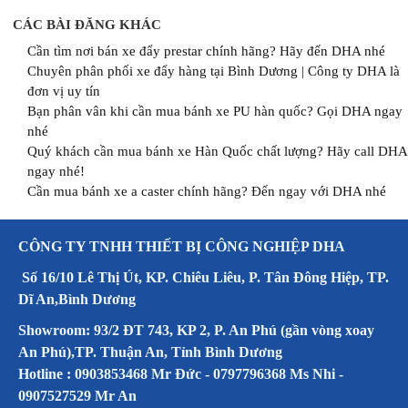
CÁC BÀI ĐĂNG KHÁC
Cần tìm nơi bán xe đẩy prestar chính hãng? Hãy đến DHA nhé
Chuyên phân phối xe đẩy hàng tại Bình Dương | Công ty DHA là
đơn vị uy tín
Bạn phân vân khi cần mua bánh xe PU hàn quốc? Gọi DHA ngay
nhé
Quý khách cần mua bánh xe Hàn Quốc chất lượng? Hãy call DHA
ngay nhé!
Cần mua bánh xe a caster chính hãng? Đến ngay với DHA nhé
CÔNG TY TNHH THIẾT BỊ CÔNG NGHIỆP DHA
Số 16/10 Lê Thị Út, KP. Chiêu Liêu, P. Tân Đông Hiệp, TP.
Dĩ An,Bình Dương
Showroom: 93/2 ĐT 743, KP 2, P. An Phú (gần vòng xoay
An Phú),TP. Thuận An, Tỉnh Bình Dương
Hotline : 0903853468 Mr Đức - 0797796368 Ms Nhi -
0907527529 Mr An