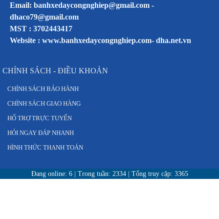
Email: banhxedaycongnghiep@gmail.com -
dhaco79@gmail.com
MST : 3702443417
Website :
www.banhxedaycongnghiep.com
-
dha.net.vn
CHÍNH SÁCH - ĐIỀU KHOẢN
CHÍNH SÁCH BẢO HÀNH
CHÍNH SÁCH GIAO HÀNG
HỔ TRỢ TRỰC TUYẾN
HỎI NGAY ĐÁP NHANH
HÌNH THỨC THANH TOÁN
Đang online:
6
| Trong tuần:
2334
| Tổng truy cập:
3365