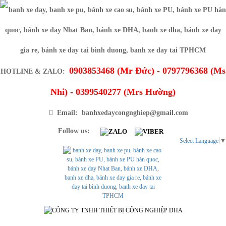
0903853468 (Mr Đức) - 0797796368 (Ms
HOTLINE & ZALO:
Nhi) - 0399540277 (Mrs Hường)
Email: banhxedaycongnghiep@gmail.com
Follow us:
Select Language
▼