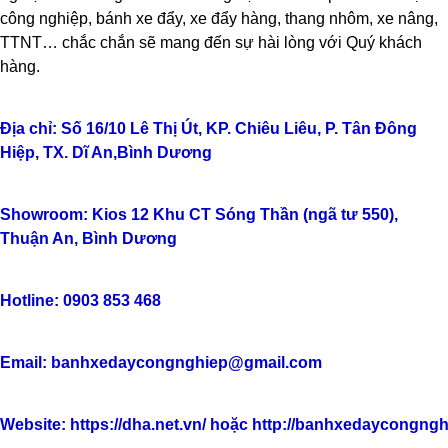
công nghiệp, bánh xe đẩy, xe đẩy hàng, thang nhôm, xe nâng,
TTNT… chắc chắn sẽ mang đến sự hài lòng với Quý khách
hàng.
TLT
Địa chỉ: Số 16/10 Lê Thị Út, KP. Chiêu Liêu, P. Tân Đông
Hiệp, TX. Dĩ An,Bình Dương
Showroom: Kios 12 Khu CT Sóng Thần (ngã tư 550),
Thuận An, Bình Dương
Hotline: 0903 853 468
Email: banhxedaycongnghiep@gmail.com
Website:
https://dha.net.vn/
hoặc http://banhxedaycongngh