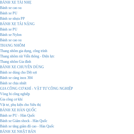
BÁNH XE TẢI NHẸ
Bánh xe cao su
Bánh xe PU
Bánh xe nhựa PP
BÁNH XE TẢI NẶNG
Bánh xe PU
Bánh xe Nylon
Bánh xe cao su
THANG NHÔM
Thang nhôm gia dụng, công trình
Thang nhôm rút Viễn thông - Điện lực
Thang nhôm Gia đình
BÁNH XE CHUYÊN DÙNG
Bánh xe dùng cho Dệt sợi
Bánh xe càng inox 304
Bánh xe chịu nhiệt
GIA CÔNG CƠ KHÍ - VẬT TƯ CÔNG NGHIỆP
Vòng bi công nghiệp
Gia công cơ khí
Vật tư, phụ kiện cho Siêu thị
BÁNH XE HÀN QUỐC
Bánh xe PU - Hàn Quốc
Bánh xe Giảm shock - Hàn Quốc
Bánh xe tăng giảm độ cao - Hàn Quốc
BÁNH XE NHẬT BẢN