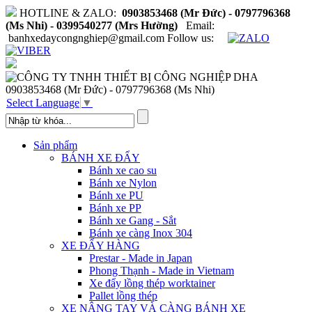
HOTLINE & ZALO:
0903853468 (Mr Đức) - 0797796368
(Ms Nhi) - 0399540277 (Mrs Hường)
Email:
banhxedaycongnghiep@gmail.com
Follow us:
0903853468 (Mr Đức) - 0797796368 (Ms Nhi)
Select Language
▼
Sản phẩm
BÁNH XE ĐẨY
Bánh xe cao su
Bánh xe Nylon
Bánh xe PU
Bánh xe PP
Bánh xe Gang - Sắt
Bánh xe càng Inox 304
XE ĐẨY HÀNG
Prestar - Made in Japan
Phong Thạnh - Made in Vietnam
Xe đẩy lồng thép worktainer
Pallet lồng thép
XE NÂNG TAY VÀ CÀNG BÁNH XE