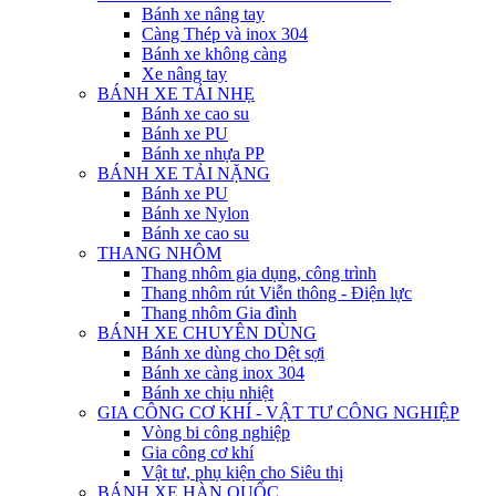
Bánh xe nâng tay
Càng Thép và inox 304
Bánh xe không càng
Xe nâng tay
BÁNH XE TẢI NHẸ
Bánh xe cao su
Bánh xe PU
Bánh xe nhựa PP
BÁNH XE TẢI NẶNG
Bánh xe PU
Bánh xe Nylon
Bánh xe cao su
THANG NHÔM
Thang nhôm gia dụng, công trình
Thang nhôm rút Viễn thông - Điện lực
Thang nhôm Gia đình
BÁNH XE CHUYÊN DÙNG
Bánh xe dùng cho Dệt sợi
Bánh xe càng inox 304
Bánh xe chịu nhiệt
GIA CÔNG CƠ KHÍ - VẬT TƯ CÔNG NGHIỆP
Vòng bi công nghiệp
Gia công cơ khí
Vật tư, phụ kiện cho Siêu thị
BÁNH XE HÀN QUỐC