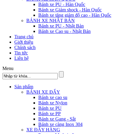
Bánh xe PU - Hàn Quốc
Bánh xe Giảm shock - Hàn Quốc
Bánh xe tăng giảm độ cao - Hàn Quốc
BÁNH XE NHẬT BẢN
Bánh xe PU - Nhật Bản
Bánh xe Cao su - Nhật Bản
Trang chủ
Giới thiệu
Chính sách
Tin tức
Liên hệ
Menu
Sản phẩm
BÁNH XE ĐẨY
Bánh xe cao su
Bánh xe Nylon
Bánh xe PU
Bánh xe PP
Bánh xe Gang - Sắt
Bánh xe càng Inox 304
XE ĐẨY HÀNG