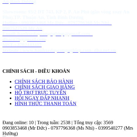
An,Bình Dương
Showroom: 93/2 ĐT 743, KP 2, P. An Phú (gần vòng xoay An
Phú),TP. Thuận An, Tỉnh Bình Dương
Hotline : 0903853468 Mr Đức - 0797796368 Ms Nhi -
0907527529 Mr An
Email: banhxedaycongnghiep@gmail.com -
dhaco79@gmail.com
MST : 3702443417
Website :
www.banhxedaycongnghiep.com
-
dha.net.vn
CHÍNH SÁCH - ĐIỀU KHOẢN
CHÍNH SÁCH BẢO HÀNH
CHÍNH SÁCH GIAO HÀNG
HỔ TRỢ TRỰC TUYẾN
HỎI NGAY ĐÁP NHANH
HÌNH THỨC THANH TOÁN
Đang online:
10
| Trong tuần:
2538
| Tổng truy cập:
3569
0903853468 (Mr Đức) - 0797796368 (Ms Nhi) - 0399540277 (Mrs
Hường)