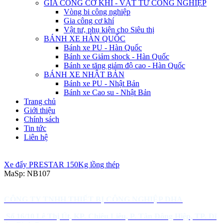
GIA CÔNG CƠ KHÍ - VẬT TƯ CÔNG NGHIỆP
Vòng bi công nghiệp
Gia công cơ khí
Vật tư, phụ kiện cho Siêu thị
BÁNH XE HÀN QUỐC
Bánh xe PU - Hàn Quốc
Bánh xe Giảm shock - Hàn Quốc
Bánh xe tăng giảm độ cao - Hàn Quốc
BÁNH XE NHẬT BẢN
Bánh xe PU - Nhật Bản
Bánh xe Cao su - Nhật Bản
Trang chủ
Giới thiệu
Chính sách
Tin tức
Liên hệ
Xe đẩy PRESTAR 150Kg lồng thép
MaSp:
NB107
CÔNG TY TNHH THIẾT BỊ CÔNG NGHIỆP DHA
Số 16/10 Lê Thị Út, KP. Chiêu Liêu, P. Tân Đông Hiệp, TP. Dĩ