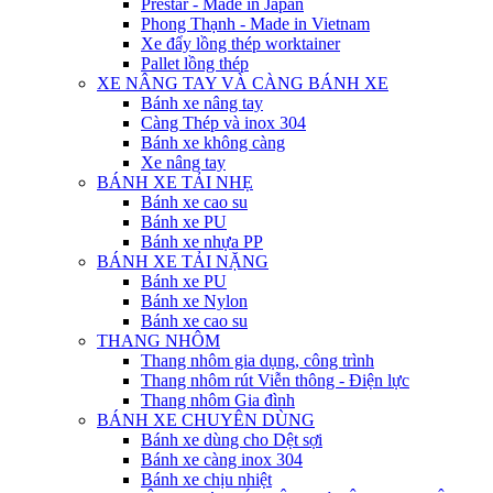
Prestar - Made in Japan
Phong Thạnh - Made in Vietnam
Xe đẩy lồng thép worktainer
Pallet lồng thép
XE NÂNG TAY VÀ CÀNG BÁNH XE
Bánh xe nâng tay
Càng Thép và inox 304
Bánh xe không càng
Xe nâng tay
BÁNH XE TẢI NHẸ
Bánh xe cao su
Bánh xe PU
Bánh xe nhựa PP
BÁNH XE TẢI NẶNG
Bánh xe PU
Bánh xe Nylon
Bánh xe cao su
THANG NHÔM
Thang nhôm gia dụng, công trình
Thang nhôm rút Viễn thông - Điện lực
Thang nhôm Gia đình
BÁNH XE CHUYÊN DÙNG
Bánh xe dùng cho Dệt sợi
Bánh xe càng inox 304
Bánh xe chịu nhiệt