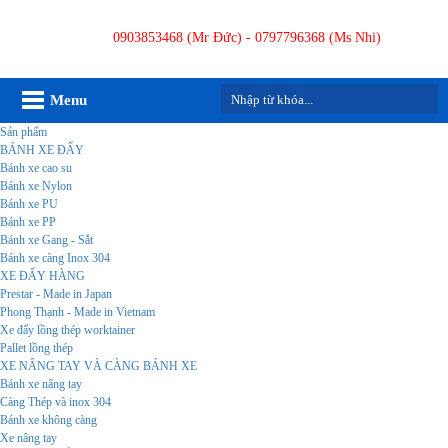
0903853468 (Mr Đức) - 0797796368 (Ms Nhi)
Menu
Sản phẩm
BÁNH XE ĐẨY
Bánh xe cao su
Bánh xe Nylon
Bánh xe PU
Bánh xe PP
Bánh xe Gang - Sắt
Bánh xe càng Inox 304
XE ĐẨY HÀNG
Prestar - Made in Japan
Phong Thạnh - Made in Vietnam
Xe đẩy lồng thép worktainer
Pallet lồng thép
XE NÂNG TAY VÀ CÀNG BÁNH XE
Bánh xe nâng tay
Càng Thép và inox 304
Bánh xe không càng
Xe nâng tay