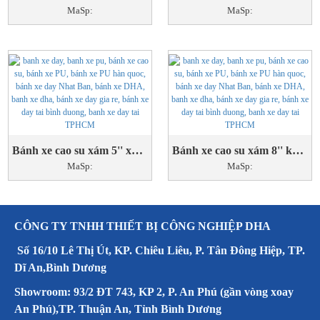
MaSp:
MaSp:
Bánh xe cao su xám 5'' xoay
Bánh xe cao su xám 8'' khóa
MaSp:
MaSp:
CÔNG TY TNHH THIẾT BỊ CÔNG NGHIỆP DHA
Số 16/10 Lê Thị Út, KP. Chiêu Liêu, P. Tân Đông Hiệp, TP.
Dĩ An,Bình Dương
Showroom: 93/2 ĐT 743, KP 2, P. An Phú (gần vòng xoay
An Phú),TP. Thuận An, Tỉnh Bình Dương