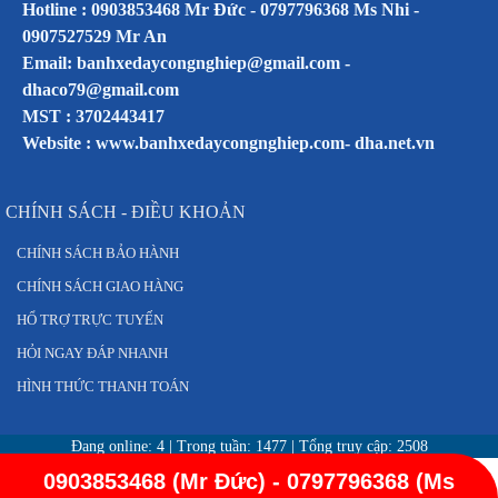
Hotline : 0903853468 Mr Đức - 0797796368 Ms Nhi -
0907527529 Mr An
Email: banhxedaycongnghiep@gmail.com -
dhaco79@gmail.com
MST : 3702443417
Website :
www.banhxedaycongnghiep.com
-
dha.net.vn
CHÍNH SÁCH - ĐIỀU KHOẢN
CHÍNH SÁCH BẢO HÀNH
CHÍNH SÁCH GIAO HÀNG
HỔ TRỢ TRỰC TUYẾN
HỎI NGAY ĐÁP NHANH
HÌNH THỨC THANH TOÁN
Đang online:
4
| Trong tuần:
1477
| Tổng truy cập:
2508
0903853468 (Mr Đức) - 0797796368 (Ms