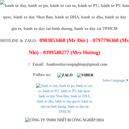
0903853468 (Mr Đức) - 0797796368 (Ms
HOTLINE & ZALO:
Nhi) - 0399540277 (Mrs Hường)
Email: banhxedaycongnghiep@gmail.com
Follow us:
Select Language
▼