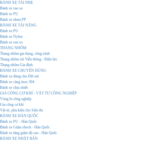
BÁNH XE TẢI NHẸ
Bánh xe cao su
Bánh xe PU
Bánh xe nhựa PP
BÁNH XE TẢI NẶNG
Bánh xe PU
Bánh xe Nylon
Bánh xe cao su
THANG NHÔM
Thang nhôm gia dụng, công trình
Thang nhôm rút Viễn thông - Điện lực
Thang nhôm Gia đình
BÁNH XE CHUYÊN DÙNG
Bánh xe dùng cho Dệt sợi
Bánh xe càng inox 304
Bánh xe chịu nhiệt
GIA CÔNG CƠ KHÍ - VẬT TƯ CÔNG NGHIỆP
Vòng bi công nghiệp
Gia công cơ khí
Vật tư, phụ kiện cho Siêu thị
BÁNH XE HÀN QUỐC
Bánh xe PU - Hàn Quốc
Bánh xe Giảm shock - Hàn Quốc
Bánh xe tăng giảm độ cao - Hàn Quốc
BÁNH XE NHẬT BẢN