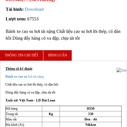
Tải hình:
Download
Lượt xem:
67553
Bánh xe cao su hơi tải nặng Chất liệu cao su hơi lõi thép, có đàn
hồi Dùng đẩy hàng có va đập, chịu tải tốt
THÔNG TIN CHI TIẾT
BÌNH LUẬN
Thông số kỹ thuật
Bánh xe cao su
hơi tải nặng
Chất liệu cao su hơi lõi thép, có đàn hồi
Dùng đẩy hàng có va đập, chịu tải tốt
Xuất xứ: Việt Nam - LD Đài Loan
Mã hàng
H350
Trọng tải
Kg
150
Màu sắc
Đen - đỏ
Mạ kềnh (Xi)
Nikken