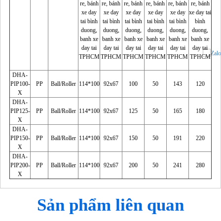
DHA-
PIP100-
PP
Ball/Roller
114*100
92x67
100
50
143
120
X
DHA-
PIP125-
PP
Ball/Roller
114*100
92x67
125
50
165
180
X
DHA-
PIP150-
PP
Ball/Roller
114*100
92x67
150
50
191
220
X
DHA-
PIP200-
PP
Ball/Roller
114*100
92x67
200
50
241
280
X
Sản phẩm liên quan