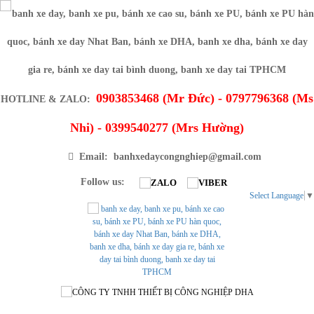
0903853468 (Mr Đức) - 0797796368 (Ms
HOTLINE & ZALO:
Nhi) - 0399540277 (Mrs Hường)
Email: banhxedaycongnghiep@gmail.com
Follow us:
Select Language
▼