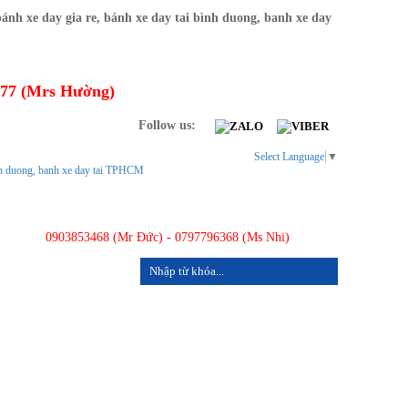
277 (Mrs Hường)
Follow us:
Select Language
▼
0903853468 (Mr Đức) - 0797796368 (Ms Nhi)
LIÊN HỆ