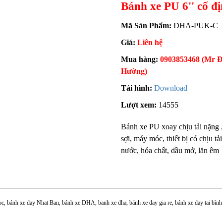
Bánh xe PU 6'' cố đ
Mã Sản Phẩm:
DHA-PUK-C
Giá:
Liên hệ
Mua hàng:
0903853468 (Mr Đ
Hường)
Tải hình:
Download
Lượt xem:
14555
Bánh xe PU xoay chịu tải nặng 
sợi, máy móc, thiết bị có chịu t
nước, hóa chất, dầu mở, lăn êm