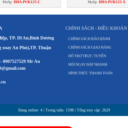
MaSp:
DHA-PUK125-C
MaSp:
DHA-PUK125-X
A
CHÍNH SÁCH - ĐIỀU KHOẢN
Hiệp, TP. Dĩ An,Bình Dương
CHÍNH SÁCH BẢO HÀNH
g xoay An Phú),TP. Thuận
CHÍNH SÁCH GIAO HÀNG
HỔ TRỢ TRỰC TUYẾN
 - 0907527529 Mr An
HỎI NGAY ĐÁP NHANH
79@gmail.com
HÌNH THỨC THANH TOÁN
.vn
Đang online:
4
| Trong tuần:
1598
| Tổng truy cập:
2629