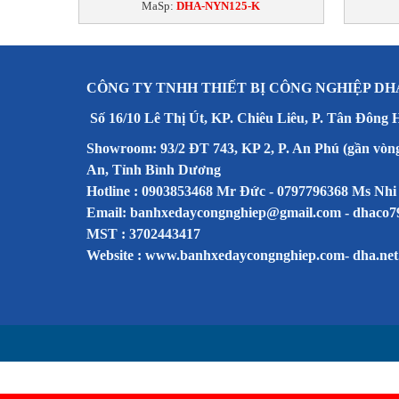
MaSp:
DHA-NYN125-K
CÔNG TY TNHH THIẾT BỊ CÔNG NGHIỆP DH
Số 16/10 Lê Thị Út, KP. Chiêu Liêu, P. Tân Đông 
Showroom: 93/2 ĐT 743, KP 2, P. An Phú (gần vòn
An, Tỉnh Bình Dương
Hotline : 0903853468 Mr Đức - 0797796368 Ms Nhi
Email: banhxedaycongnghiep@gmail.com - dhaco
MST : 3702443417
Website :
www.banhxedaycongnghiep.com
-
dha.net