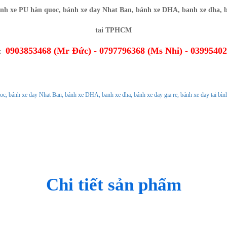
0903853468 (Mr Đức) - 0797796368 (Ms Nhi) - 0399540
O:
Ủ
GIỚI THIỆU
CHÍNH SÁCH
TIN TỨC
Chi tiết sản phẩm