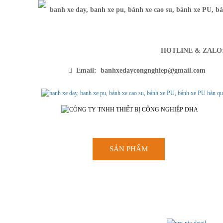
HOTLINE & ZAL
Email: banhxedaycongnghiep@gmail.com
SẢN PHẨM
TRANG CH