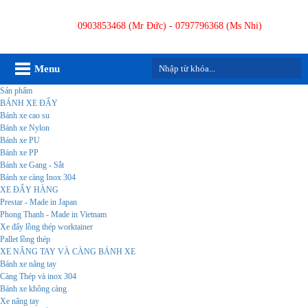
0903853468 (Mr Đức) - 0797796368 (Ms Nhi)
Menu
Sản phẩm
BÁNH XE ĐẨY
Bánh xe cao su
Bánh xe Nylon
Bánh xe PU
Bánh xe PP
Bánh xe Gang - Sắt
Bánh xe càng Inox 304
XE ĐẨY HÀNG
Prestar - Made in Japan
Phong Thạnh - Made in Vietnam
Xe đẩy lồng thép worktainer
Pallet lồng thép
XE NÂNG TAY VÀ CÀNG BÁNH XE
Bánh xe nâng tay
Càng Thép và inox 304
Bánh xe không càng
Xe nâng tay