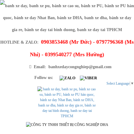
0903853468 (Mr Đức) - 0797796368 (Ms
HOTLINE & ZALO:
Nhi) - 0399540277 (Mrs Hường)
Email: banhxedaycongnghiep@gmail.com
Follow us:
Select Language
▼