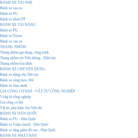
BÁNH XE TẢI NHẸ
Bánh xe cao su
Bánh xe PU
Bánh xe nhựa PP
BÁNH XE TẢI NẶNG
Bánh xe PU
Bánh xe Nylon
Bánh xe cao su
THANG NHÔM
Thang nhôm gia dụng, công trình
Thang nhôm rút Viễn thông - Điện lực
Thang nhôm Gia đình
BÁNH XE CHUYÊN DÙNG
Bánh xe dùng cho Dệt sợi
Bánh xe càng inox 304
Bánh xe chịu nhiệt
GIA CÔNG CƠ KHÍ - VẬT TƯ CÔNG NGHIỆP
Vòng bi công nghiệp
Gia công cơ khí
Vật tư, phụ kiện cho Siêu thị
BÁNH XE HÀN QUỐC
Bánh xe PU - Hàn Quốc
Bánh xe Giảm shock - Hàn Quốc
Bánh xe tăng giảm độ cao - Hàn Quốc
BÁNH XE NHẬT BẢN