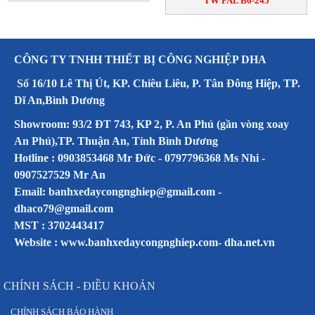
TW PAL B6-245
CÔNG TY TNHH THIẾT BỊ CÔNG NGHIỆP DHA
Số 16/10 Lê Thị Út, KP. Chiêu Liêu, P. Tân Đông Hiệp, TP.
Dĩ An,Bình Dương
Showroom: 93/2 ĐT 743, KP 2, P. An Phú (gần vòng xoay
An Phú),TP. Thuận An, Tỉnh Bình Dương
Hotline : 0903853468 Mr Đức - 0797796368 Ms Nhi -
0907527529 Mr An
Email: banhxedaycongnghiep@gmail.com -
dhaco79@gmail.com
MST : 3702443417
Website :
www.banhxedaycongnghiep.com
-
dha.net.vn
CHÍNH SÁCH - ĐIỀU KHOẢN
CHÍNH SÁCH BẢO HÀNH