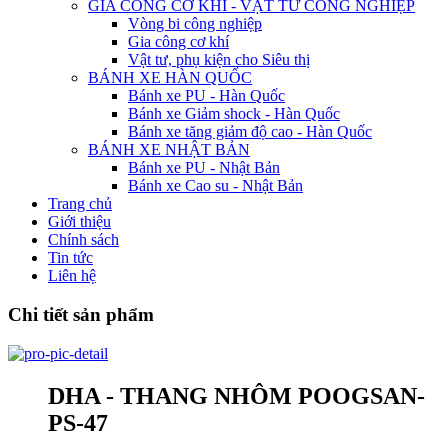
GIA CÔNG CƠ KHÍ - VẬT TƯ CÔNG NGHIỆP
Vòng bi công nghiệp
Gia công cơ khí
Vật tư, phụ kiện cho Siêu thị
BÁNH XE HÀN QUỐC
Bánh xe PU - Hàn Quốc
Bánh xe Giảm shock - Hàn Quốc
Bánh xe tăng giảm độ cao - Hàn Quốc
BÁNH XE NHẬT BẢN
Bánh xe PU - Nhật Bản
Bánh xe Cao su - Nhật Bản
Trang chủ
Giới thiệu
Chính sách
Tin tức
Liên hệ
Chi tiết sản phẩm
DHA - THANG NHÔM POOGSAN-
PS-47