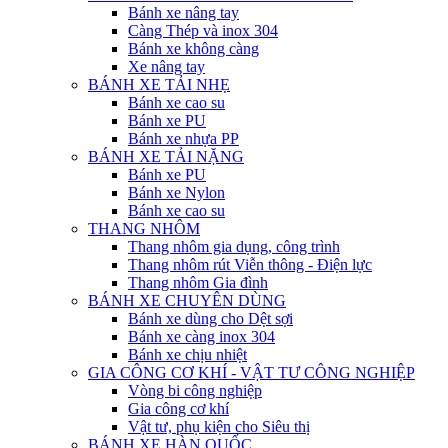
Bánh xe nâng tay
Càng Thép và inox 304
Bánh xe không càng
Xe nâng tay
BÁNH XE TẢI NHẸ
Bánh xe cao su
Bánh xe PU
Bánh xe nhựa PP
BÁNH XE TẢI NẶNG
Bánh xe PU
Bánh xe Nylon
Bánh xe cao su
THANG NHÔM
Thang nhôm gia dụng, công trình
Thang nhôm rút Viễn thông - Điện lực
Thang nhôm Gia đình
BÁNH XE CHUYÊN DÙNG
Bánh xe dùng cho Dệt sợi
Bánh xe càng inox 304
Bánh xe chịu nhiệt
GIA CÔNG CƠ KHÍ - VẬT TƯ CÔNG NGHIỆP
Vòng bi công nghiệp
Gia công cơ khí
Vật tư, phụ kiện cho Siêu thị
BÁNH XE HÀN QUỐC