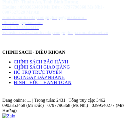
Phú),TP. Thuận An, Tỉnh Bình Dương
Hotline : 0903853468 Mr Đức - 0797796368 Ms Nhi -
0907527529 Mr An
Email: banhxedaycongnghiep@gmail.com -
dhaco79@gmail.com
MST : 3702443417
Website :
www.banhxedaycongnghiep.com
-
dha.net.vn
CHÍNH SÁCH - ĐIỀU KHOẢN
CHÍNH SÁCH BẢO HÀNH
CHÍNH SÁCH GIAO HÀNG
HỔ TRỢ TRỰC TUYẾN
HỎI NGAY ĐÁP NHANH
HÌNH THỨC THANH TOÁN
Đang online:
11
| Trong tuần:
2431
| Tổng truy cập:
3462
0903853468 (Mr Đức) - 0797796368 (Ms Nhi) - 0399540277 (Mrs
Hường)