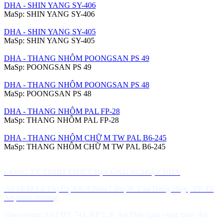
DHA - SHIN YANG SY-406
MaSp:
SHIN YANG SY-406
DHA - SHIN YANG SY-405
MaSp:
SHIN YANG SY-405
DHA - THANG NHÔM POONGSAN PS 49
MaSp:
POONGSAN PS 49
DHA - THANG NHÔM POONGSAN PS 48
MaSp:
POONGSAN PS 48
DHA - THANG NHÔM PAL FP-28
MaSp:
THANG NHÔM PAL FP-28
DHA - THANG NHÔM CHỮ M TW PAL B6-245
MaSp:
THANG NHÔM CHỮ M TW PAL B6-245
CÔNG TY TNHH THIẾT BỊ CÔNG NGHIỆP DHA
Số 16/10 Lê Thị Út, KP. Chiêu Liêu, P. Tân Đông Hiệp, TP. Dĩ
An,Bình Dương
Showroom: 93/2 ĐT 743, KP 2, P. An Phú (gần vòng xoay An