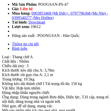
Mã Sản Phẩm:
POOGSAN-PS-47
Giá:
Liên hệ
Mua hàng:
0903853468 (Mr Đức) - 0797796368 (Ms Nhi) -
0399540277 (Mrs Hường)
Tải hình:
Download
Lượt xem:
19612
Hãng sản xuất : POONGSAN - Hàn Quốc.
Thông tin chi tiết
Bình luận
Loại : Thang chữ A
Chất liệu : Nhôm
Chiều dài (m) : 3
Kích thước kéo dài chu A: 3,78m
Kích thước rút gọn chu A: 2,1 m
Trọng lượng: 19.5kg
Không kéo dài thành chữ I Tải trọng tối đa: 150 kg
Vật liệu: Hợp kim nhôm
Hàng nhập khẩu nguyên chiếc
Ứng dụng: Dùng trong ngành Bưu điện, Điện lực, T.H cáp, trang trí
nội thất, dùng trong nhà và ngoài trời.
Nhỏ gọn, dễ sử dụng, mang vác.
Một sản phẩm tiện ích cho mọi nhà, mọi người.