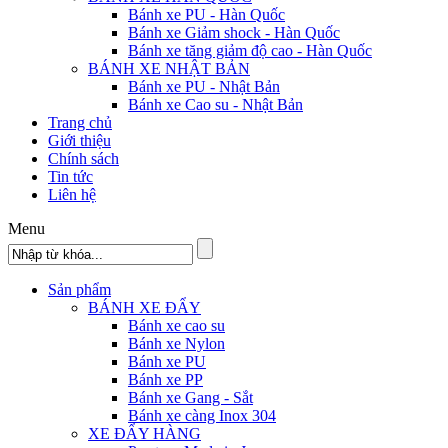
Bánh xe PU - Hàn Quốc
Bánh xe Giảm shock - Hàn Quốc
Bánh xe tăng giảm độ cao - Hàn Quốc
BÁNH XE NHẬT BẢN
Bánh xe PU - Nhật Bản
Bánh xe Cao su - Nhật Bản
Trang chủ
Giới thiệu
Chính sách
Tin tức
Liên hệ
Menu
Sản phẩm
BÁNH XE ĐẨY
Bánh xe cao su
Bánh xe Nylon
Bánh xe PU
Bánh xe PP
Bánh xe Gang - Sắt
Bánh xe càng Inox 304
XE ĐẨY HÀNG