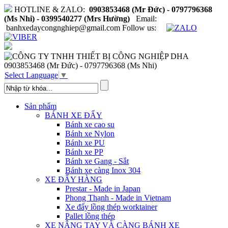
HOTLINE & ZALO:
0903853468 (Mr Đức) - 0797796368
(Ms Nhi) - 0399540277 (Mrs Hường)
Email:
banhxedaycongnghiep@gmail.com
Follow us:
0903853468 (Mr Đức) - 0797796368 (Ms Nhi)
Select Language
▼
Sản phẩm
BÁNH XE ĐẨY
Bánh xe cao su
Bánh xe Nylon
Bánh xe PU
Bánh xe PP
Bánh xe Gang - Sắt
Bánh xe càng Inox 304
XE ĐẨY HÀNG
Prestar - Made in Japan
Phong Thạnh - Made in Vietnam
Xe đẩy lồng thép worktainer
Pallet lồng thép
XE NÂNG TAY VÀ CÀNG BÁNH XE