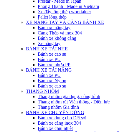
Prestar - Made in Japan
Phong Thạnh - Made in Vietnam
Xe đẩy lồng thép worktainer
Pallet lồng thép
XE NÂNG TAY VÀ CÀNG BÁNH XE
Bánh xe nâng tay
Càng Thép và inox 304
Bánh xe không càng
Xe nâng tay
BÁNH XE TẢI NHẸ
Bánh xe cao su
Bánh xe PU
Bánh xe nhựa PP
BÁNH XE TẢI NẶNG
Bánh xe PU
Bánh xe Nylon
Bánh xe cao su
THANG NHÔM
Thang nhôm gia dụng, công trình
Thang nhôm rút Viễn thông - Điện lực
Thang nhôm Gia đình
BÁNH XE CHUYÊN DÙNG
Bánh xe dùng cho Dệt sợi
Bánh xe càng inox 304
Bánh xe chịu nhiệt