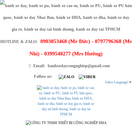
0903853468 (Mr Đức) - 0797796368 (Ms
HOTLINE & ZALO:
Nhi) - 0399540277 (Mrs Hường)
Email: banhxedaycongnghiep@gmail.com
Follow us:
Select Language
▼