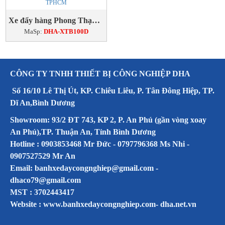
Xe đẩy hàng Phong Thạnh 150 kg
MaSp:
DHA-XTB100D
CÔNG TY TNHH THIẾT BỊ CÔNG NGHIỆP DHA
Số 16/10 Lê Thị Út, KP. Chiêu Liêu, P. Tân Đông Hiệp, TP.
Dĩ An,Bình Dương
Showroom: 93/2 ĐT 743, KP 2, P. An Phú (gần vòng xoay
An Phú),TP. Thuận An, Tỉnh Bình Dương
Hotline : 0903853468 Mr Đức - 0797796368 Ms Nhi -
0907527529 Mr An
Email: banhxedaycongnghiep@gmail.com -
dhaco79@gmail.com
MST : 3702443417
Website :
www.banhxedaycongnghiep.com
-
dha.net.vn