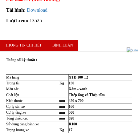
Tải hình:
Download
Lượt xem:
13525
THÔNG TIN CHI TIẾT
BÌNH LUẬN
Thông số kỹ thuật :
Mã hàng
XTB 100 T2
Trọng tải
Kg
150
Màu sắc
Xám - xanh
Chất liệu
Thép ống và Thép tấm
Kích thước
mm
450 x 700
Cự ly sàn xe
mm
160
Cự ly tầng xe
mm
500
Tổng chiều cao
mm
820
Sử dụng càng bánh xe
R100
Trọng lượng xe
Kg
17