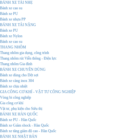
BÁNH XE TẢI NHẸ
Bánh xe cao su
Bánh xe PU
Bánh xe nhựa PP
BÁNH XE TẢI NẶNG
Bánh xe PU
Bánh xe Nylon
Bánh xe cao su
THANG NHÔM
Thang nhôm gia dụng, công trình
Thang nhôm rút Viễn thông - Điện lực
Thang nhôm Gia đình
BÁNH XE CHUYÊN DÙNG
Bánh xe dùng cho Dệt sợi
Bánh xe càng inox 304
Bánh xe chịu nhiệt
GIA CÔNG CƠ KHÍ - VẬT TƯ CÔNG NGHIỆP
Vòng bi công nghiệp
Gia công cơ khí
Vật tư, phụ kiện cho Siêu thị
BÁNH XE HÀN QUỐC
Bánh xe PU - Hàn Quốc
Bánh xe Giảm shock - Hàn Quốc
Bánh xe tăng giảm độ cao - Hàn Quốc
BÁNH XE NHẬT BẢN