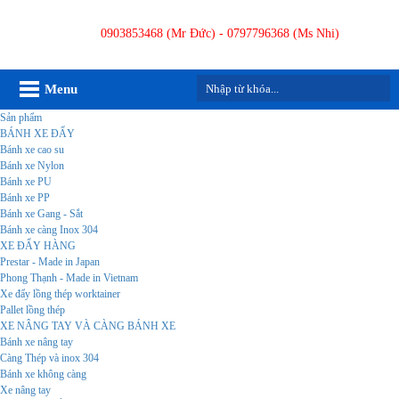
0903853468 (Mr Đức) - 0797796368 (Ms Nhi)
Menu
Sản phẩm
BÁNH XE ĐẨY
Bánh xe cao su
Bánh xe Nylon
Bánh xe PU
Bánh xe PP
Bánh xe Gang - Sắt
Bánh xe càng Inox 304
XE ĐẨY HÀNG
Prestar - Made in Japan
Phong Thạnh - Made in Vietnam
Xe đẩy lồng thép worktainer
Pallet lồng thép
XE NÂNG TAY VÀ CÀNG BÁNH XE
Bánh xe nâng tay
Càng Thép và inox 304
Bánh xe không càng
Xe nâng tay