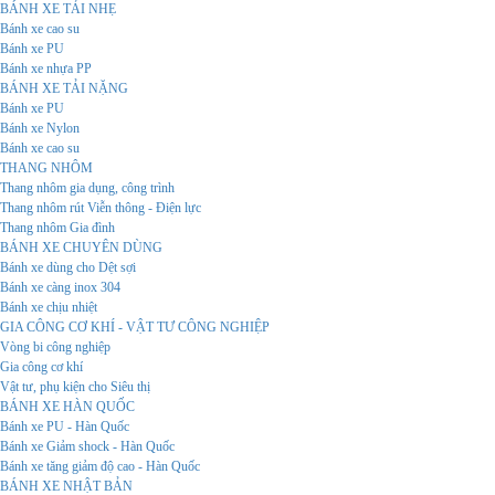
BÁNH XE TẢI NHẸ
Bánh xe cao su
Bánh xe PU
Bánh xe nhựa PP
BÁNH XE TẢI NẶNG
Bánh xe PU
Bánh xe Nylon
Bánh xe cao su
THANG NHÔM
Thang nhôm gia dụng, công trình
Thang nhôm rút Viễn thông - Điện lực
Thang nhôm Gia đình
BÁNH XE CHUYÊN DÙNG
Bánh xe dùng cho Dệt sợi
Bánh xe càng inox 304
Bánh xe chịu nhiệt
GIA CÔNG CƠ KHÍ - VẬT TƯ CÔNG NGHIỆP
Vòng bi công nghiệp
Gia công cơ khí
Vật tư, phụ kiện cho Siêu thị
BÁNH XE HÀN QUỐC
Bánh xe PU - Hàn Quốc
Bánh xe Giảm shock - Hàn Quốc
Bánh xe tăng giảm độ cao - Hàn Quốc
BÁNH XE NHẬT BẢN