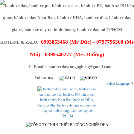
0903853468 (Mr Đức) - 0797796368 (Ms
HOTLINE & ZALO:
Nhi) - 0399540277 (Mrs Hường)
Email: banhxedaycongnghiep@gmail.com
Follow us:
Select Language
▼