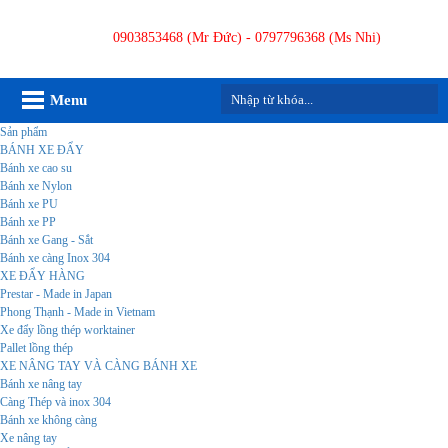
0903853468 (Mr Đức) - 0797796368 (Ms Nhi)
Menu
Sản phẩm
BÁNH XE ĐẨY
Bánh xe cao su
Bánh xe Nylon
Bánh xe PU
Bánh xe PP
Bánh xe Gang - Sắt
Bánh xe càng Inox 304
XE ĐẨY HÀNG
Prestar - Made in Japan
Phong Thạnh - Made in Vietnam
Xe đẩy lồng thép worktainer
Pallet lồng thép
XE NÂNG TAY VÀ CÀNG BÁNH XE
Bánh xe nâng tay
Càng Thép và inox 304
Bánh xe không càng
Xe nâng tay