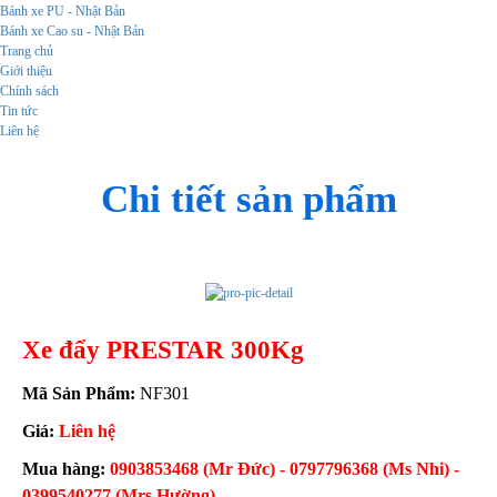
Bánh xe PU - Nhật Bản
Bánh xe Cao su - Nhật Bản
Trang chủ
Giới thiệu
Chính sách
Tin tức
Liên hệ
Chi tiết sản phẩm
Xe đẩy PRESTAR 300Kg
Mã Sản Phẩm:
NF301
Giá:
Liên hệ
Mua hàng:
0903853468 (Mr Đức) - 0797796368 (Ms Nhi) -
0399540277 (Mrs Hường)