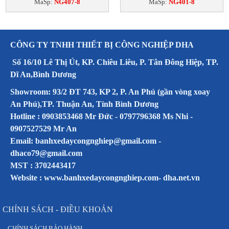
MaSp:
NG407-8
MaSp:
NG401-8
CÔNG TY TNHH THIẾT BỊ CÔNG NGHIỆP DHA
Số 16/10 Lê Thị Út, KP. Chiêu Liêu, P. Tân Đông Hiệp, TP.
Dĩ An,Bình Dương
Showroom: 93/2 ĐT 743, KP 2, P. An Phú (gần vòng xoay
An Phú),TP. Thuận An, Tỉnh Bình Dương
Hotline : 0903853468 Mr Đức - 0797796368 Ms Nhi -
0907527529 Mr An
Email: banhxedaycongnghiep@gmail.com -
dhaco79@gmail.com
MST : 3702443417
Website :
www.banhxedaycongnghiep.com
-
dha.net.vn
CHÍNH SÁCH - ĐIỀU KHOẢN
CHÍNH SÁCH BẢO HÀNH