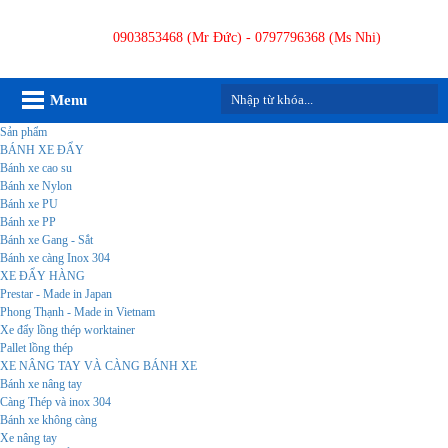
0903853468 (Mr Đức) - 0797796368 (Ms Nhi)
Menu
Sản phẩm
BÁNH XE ĐẨY
Bánh xe cao su
Bánh xe Nylon
Bánh xe PU
Bánh xe PP
Bánh xe Gang - Sắt
Bánh xe càng Inox 304
XE ĐẨY HÀNG
Prestar - Made in Japan
Phong Thạnh - Made in Vietnam
Xe đẩy lồng thép worktainer
Pallet lồng thép
XE NÂNG TAY VÀ CÀNG BÁNH XE
Bánh xe nâng tay
Càng Thép và inox 304
Bánh xe không càng
Xe nâng tay