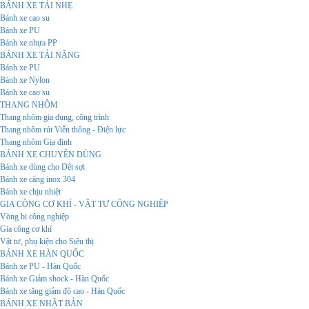
BÁNH XE TẢI NHẸ
Bánh xe cao su
Bánh xe PU
Bánh xe nhựa PP
BÁNH XE TẢI NẶNG
Bánh xe PU
Bánh xe Nylon
Bánh xe cao su
THANG NHÔM
Thang nhôm gia dụng, công trình
Thang nhôm rút Viễn thông - Điện lực
Thang nhôm Gia đình
BÁNH XE CHUYÊN DÙNG
Bánh xe dùng cho Dệt sợi
Bánh xe càng inox 304
Bánh xe chịu nhiệt
GIA CÔNG CƠ KHÍ - VẬT TƯ CÔNG NGHIỆP
Vòng bi công nghiệp
Gia công cơ khí
Vật tư, phụ kiện cho Siêu thị
BÁNH XE HÀN QUỐC
Bánh xe PU - Hàn Quốc
Bánh xe Giảm shock - Hàn Quốc
Bánh xe tăng giảm độ cao - Hàn Quốc
BÁNH XE NHẬT BẢN