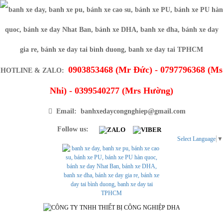
0903853468 (Mr Đức) - 0797796368 (Ms
HOTLINE & ZALO:
Nhi) - 0399540277 (Mrs Hường)
Email: banhxedaycongnghiep@gmail.com
Follow us:
Select Language
▼