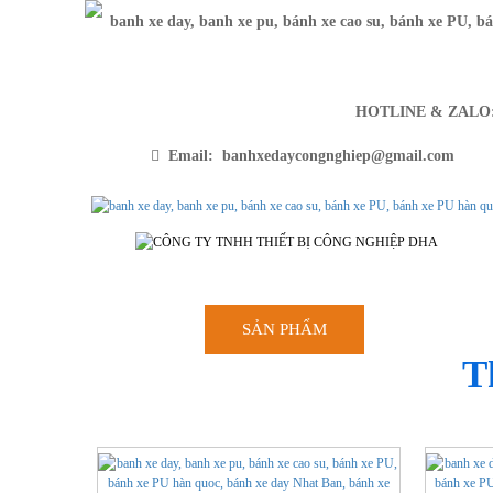
HOTLINE & ZAL
Email: banhxedaycongnghiep@gmail.com
SẢN PHẨM
TRANG CH
T