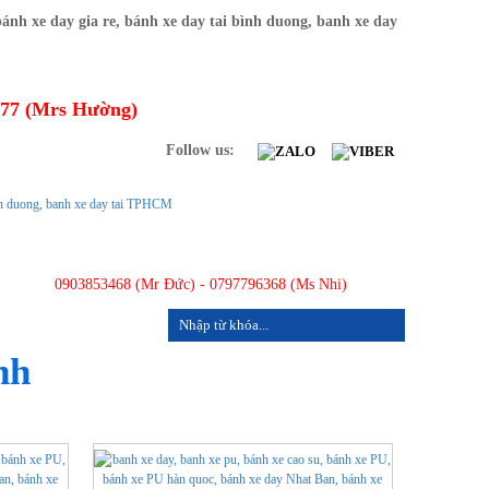
277 (Mrs Hường)
Follow us:
0903853468 (Mr Đức) - 0797796368 (Ms Nhi)
LIÊN HỆ
nh