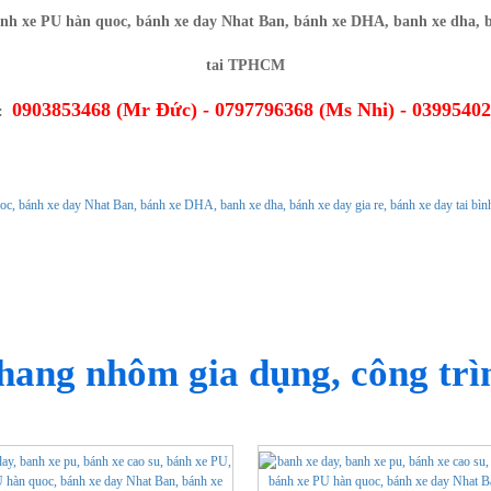
0903853468 (Mr Đức) - 0797796368 (Ms Nhi) - 0399540
O:
Ủ
GIỚI THIỆU
CHÍNH SÁCH
TIN TỨC
hang nhôm gia dụng, công trì