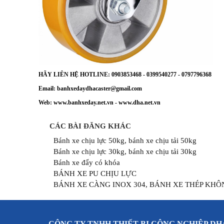
HÃY LIÊN HỆ HOTLINE: 0903853468 - 0399540277 - 0797796368
Email: banhxedaydhacaster@gmail.com
Web: www.banhxeday.net.vn - www.dha.net.vn
CÁC BÀI ĐĂNG KHÁC
Bánh xe chịu lực 50kg, bánh xe chịu tải 50kg
Bánh xe chịu lực 30kg, bánh xe chịu tải 30kg
Bánh xe đẩy có khóa
BÁNH XE PU CHỊU LỰC
BÁNH XE CÀNG INOX 304, BÁNH XE THÉP KHÔ
CÔNG TY TNHH THIẾT BỊ CÔNG NGHIỆP DH