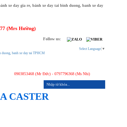
277 (Mrs Hường)
Follow us:
Select Language
▼
0903853468 (Mr Đức) - 0797796368 (Ms Nhi)
LIÊN HỆ
HA CASTER