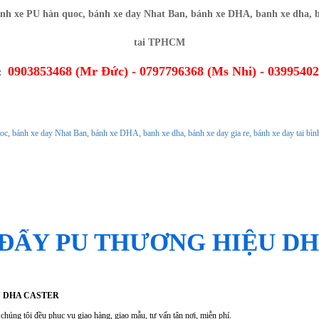
0903853468 (Mr Đức) - 0797796368 (Ms Nhi) - 0399540
O:
Ủ
GIỚI THIỆU
CHÍNH SÁCH
TIN TỨC
ĐẨY PU THƯƠNG HIỆU D
U DHA CASTER
chúng tôi đều phục vụ giao hàng, giao mẫu, tư vấn tận nơi, miễn phí.