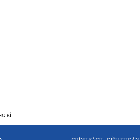
NG RỈ
A
CHÍNH SÁCH - ĐIỀU KHOẢN