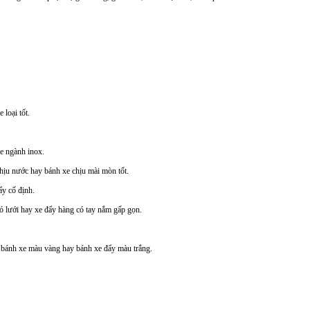
 loại tốt.
e ngành inox.
chịu nước hay bánh xe chịu mài mòn tốt.
y cố định.
ó lưới hay xe đẩy hàng có tay nắm gấp gọn.
 bánh xe màu vàng hay bánh xe đẩy màu trắng.