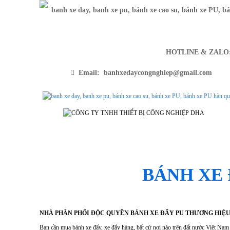
HOTLINE & ZAL
Email: banhxedaycongnghiep@gmail.com
SẢN PHẨM
TRANG CH
BÁNH XE 
NHÀ PHÂN PHỐI ĐỘC QUYỀN BÁNH XE ĐẨY PU THƯƠNG HIỆ
Bạn cần mua bánh xe đẩy, xe đẩy hàng, bất cứ nơi nào trên đất nước Việt Nam 