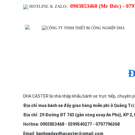
0903853468 (Mr Đức) - 079
HOTLINE & ZALO:
SẢN PHẨM
TRANG CH
Đ
DHA CASTER là nhà nhập khẩu bánh xe trực tiếp, chuyên phâ
Địa chỉ mua bánh xe đẩy giao hàng miễn phí ở Quảng 
Địa chỉ: 29 Đường ĐT 743 (gần vòng xoay An Phú), KP 2, 
Hotline: 0903853468 - 0399540277 - 0797796368
Email: banhxedaydhacaster@gmail.com