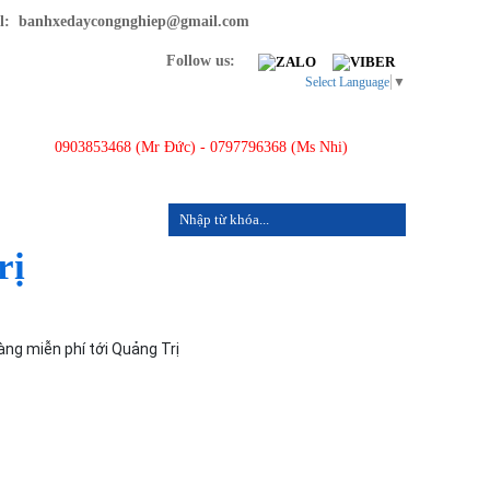
: banhxedaycongnghiep@gmail.com
Follow us:
Select Language
▼
0903853468 (Mr Đức) - 0797796368 (Ms Nhi)
LIÊN HỆ
rị
àng miễn phí tới Quảng Trị