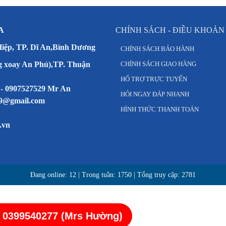
A
CHÍNH SÁCH - ĐIỀU KHOẢN
Hiệp, TP. Dĩ An,Bình Dương
CHÍNH SÁCH BẢO HÀNH
g xoay An Phú),TP. Thuận
CHÍNH SÁCH GIAO HÀNG
HỔ TRỢ TRỰC TUYẾN
 - 0907527529 Mr An
HỎI NGAY ĐÁP NHANH
79@gmail.com
HÌNH THỨC THANH TOÁN
.vn
Đang online:
12
| Trong tuần:
1750
| Tổng truy cập:
2781
- 0399540277 (Mrs Hường)