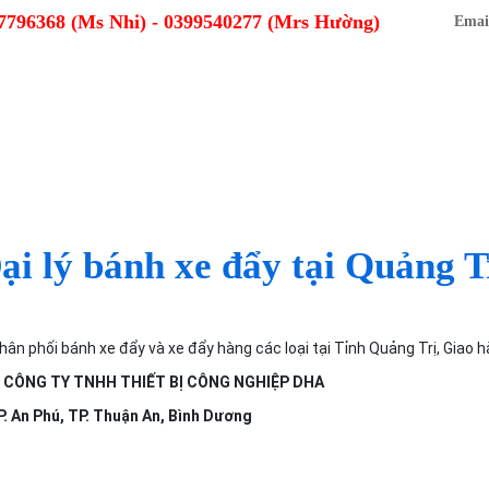
7796368 (Ms Nhi) - 0399540277 (Mrs Hường)
Email
Ủ
GIỚI THIỆU
CHÍNH SÁCH
TIN TỨC
ại lý bánh xe đẩy tại Quảng T
n phối bánh xe đẩy và xe đẩy hàng các loại tại Tỉnh Quảng Trị, Giao h
Trị: CÔNG TY TNHH THIẾT BỊ CÔNG NGHIỆP DHA
P. An Phú, TP. Thuận An, Bình Dương