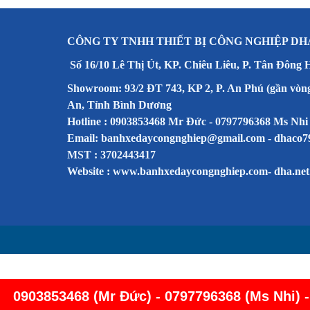
CÔNG TY TNHH THIẾT BỊ CÔNG NGHIỆP DH
Số 16/10 Lê Thị Út, KP. Chiêu Liêu, P. Tân Đông 
Showroom: 93/2 ĐT 743, KP 2, P. An Phú (gần vòn
An, Tỉnh Bình Dương
Hotline : 0903853468 Mr Đức - 0797796368 Ms Nhi
Email: banhxedaycongnghiep@gmail.com - dhaco
MST : 3702443417
Website :
www.banhxedaycongnghiep.com
-
dha.net
0903853468 (Mr Đức) - 0797796368 (Ms Nhi) 